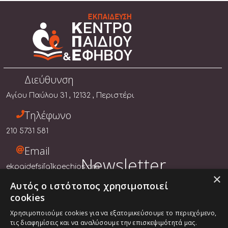
Διεύθυνση
Αγίου Παύλου 31 , 12132 , Περιστέρι
Τηλέφωνο
210 5731 581
Email
Newsletter
ekpaidefsi[a]kpechios.org
×
Αυτός ο ιστότοπος χρησιμοποιεί
Συμπληρώστε το
email
σας για να ενημερώνεστε για τις
cookies
εκπαιδεύσεις και τις δράσεις μας.
Χρησιμοποιούμε cookies για να εξατομικεύσουμε το περιεχόμενο,
τις διαφημίσεις και να αναλύσουμε την επισκεψιμότητά μας.