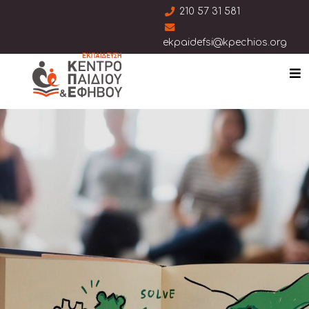
210 57 31 581
ekpaidefsi@kpechios.org