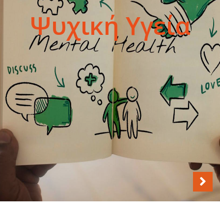
Εταιρικές
Πρώτες Βοήθειες
Ψυχική Υγεία
Αυτισμός
Εκπαιδεύσεις
Previous
Next